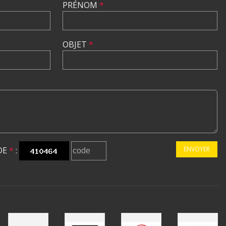
PRÉNOM
*
OBJET
*
DE
*
:
ENVOYER