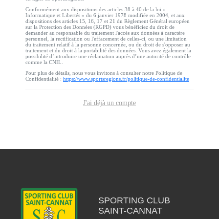
Conformément aux dispositions des articles 38 à 40 de la loi «
Informatique et Libertés » du 6 janvier 1978 modifiée en 2004, et aux
dispositions des articles 15, 16, 17 et 21 du Règlement Général européen
sur la Protection des Données (RGPD) vous bénéficiez du droit de
demander au responsable du traitement l'accès aux données à caractère
personnel, la rectification ou l'effacement de celles-ci, ou une limitation
du traitement relatif à la personne concernée, ou du droit de s'opposer au
traitement et du droit à la portabilité des données. Vous avez également la
possibilité d’introduire une réclamation auprès d’une autorité de contrôle
comme la CNIL.
Pour plus de détails, nous vous invitons à consulter notre Politique de
Confidentialité :
https://www.sportsregions.fr/politique-de-confidentialite
J'ai déjà un compte
SPORTING CLUB
SAINT-CANNAT