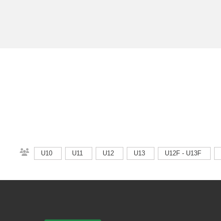
U10
U11
U12
U13
U12F - U13F