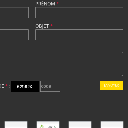
PRÉNOM
*
OBJET
*
DE
*
:
ENVOYER