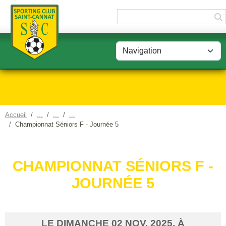
Panneau de gestion des cookies
Accueil
Championnat Séniors F - Journée 5
CHAMPIONNAT SÉNIORS F -
JOURNÉE 5
LE
DIMANCHE
02
NOV.
2025
, À